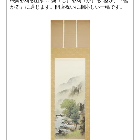
※藻を刈る山水…"藻（も）を刈（か）る"姿が、『儲
かる』に通じます。開店祝いに相応しい一幅です。