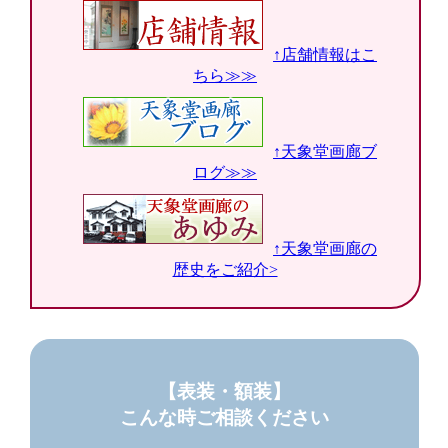
↑店舗情報はこ
ちら≫≫
↑天象堂画廊ブ
ログ≫≫
↑天象堂画廊の
歴史をご紹介>
【表装・額装】
こんな時ご相談ください