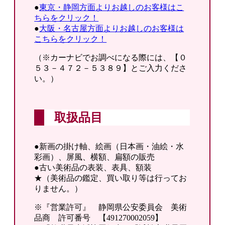
●
東京・静岡方面よりお越しのお客様はこ
ちらをクリック！
●
大阪・名古屋方面よりお越しのお客様は
こちらをクリック！
（※カーナビでお調べになる際には、【０
５３－４７２－５３８９】とご入力くださ
い。）
取扱品目
●新画の掛け軸、絵画（日本画・油絵・水
彩画）、屏風、横額、扁額の販売
●古い美術品の表装、表具、額装
★（美術品の鑑定、買い取り等は行ってお
りません。）
※『営業許可』 静岡県公安委員会 美術
品商 許可番号 【491270002059】