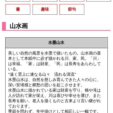
書
趣味
節句
山水画
水墨山水
美しい自然の風景を水墨で描いたもの。山水画の基
本として本紙中に必ず描かれる川、家、民。「川」
は幸福、「家」は財産、「民」は長寿をあらわして
いる。
“遠く雲上に連なる山々 流れる清流”
水墨山水は、自然を慈しみ育んできた人々の心に、
深い安堵感と郷愁の思いを起こさせます。
水墨山水に描かれている家は財産を守り、橋や滝は
人が訪れて家が栄え、川は喜びや幸せを運び、また
長寿を願い、老人を描くものと古来より言い継がれ
ております。
季節を問わず、年中掛けとして相応しい一幅です。