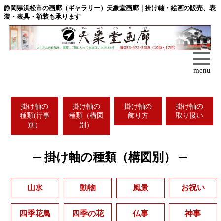
静岡県浜松市の画廊（ギャラリー）天象堂画廊｜掛け軸・絵画の販売、表
装・表具・額装も承ります
menu
掛け軸の
掛け軸の
掛け軸の
掛け軸の
種類(行事
種類（構図
飾り方
取り扱い
別）
別）
─ 掛け軸の種類（構図別） ─
山水
動物
風景
お祝い
四季花鳥
四季の花
仏事
神事